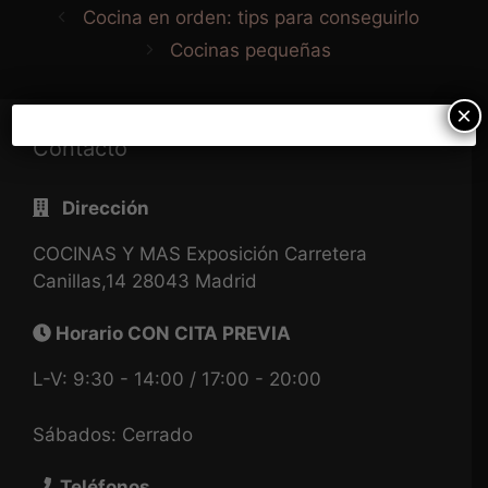
Cocina en orden: tips para conseguirlo
Cocinas pequeñas
×
Contacto
Dirección
COCINAS Y MAS Exposición Carretera
Canillas,14 28043 Madrid
Horario CON CITA PREVIA
L-V: 9:30 - 14:00 / 17:00 - 20:00
Sábados: Cerrado
Teléfonos