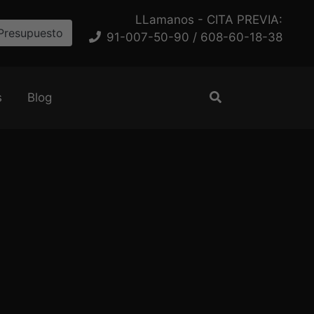
LLamanos - CITA PREVIA:
Presupuesto
91-007-50-90 / 608-60-18-38
s
Blog