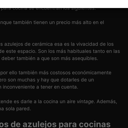
 para cocina se encuentran los siguientes:
nque también tienen un precio más alto en el
 azulejos de cerámica esa es la vivacidad de los
de este espacio. Son los más habituales tanto en las
e deber también a que son más asequibles.
e por ello también más costosos económicamente
ero son muchas y hay que dotarles de un
n inconveniente a tener en cuenta.
tende es darle a la cocina un aire
vintage
. Además,
a sola pared.
os de azulejos para cocinas