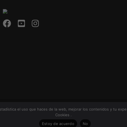
ight © 2026 Cocinas Más - Todos los Derechos Reserv
estadística el uso que haces de la web, mejorar los contenidos y tu exp
Cookies
.
Desarrollado por
Mundo Marketing 3dmatica©
Estoy de acuerdo
No