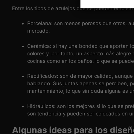
Entre los tipos de azulejos que se pueden emplear
Porcelana: son menos porosos que otros, au
mercado.
Cerámica: si hay una bondad que aportan los
colores y, por tanto, un aspecto más alegre 
cocinas como en los baños, lo que se pued
Rectificados: son de mayor calidad, aunqu
hablando. Sus juntas apenas se perciben, p
mantenimiento, lo que sin duda alguna es u
Hidráulicos: son los mejores si lo que se pre
son tendencia y pueden ser colocados en un
Algunas ideas para los diseñ