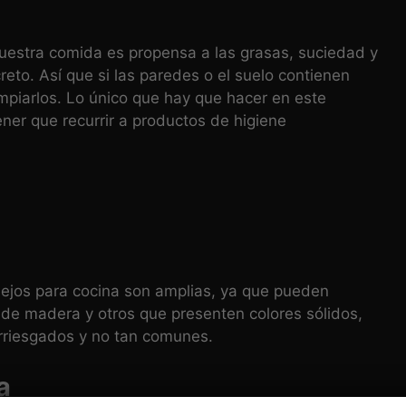
uestra comida es propensa a las grasas, suciedad y
to. Así que si las paredes o el suelo contienen
impiarlos. Lo único que hay que hacer en este
ener que recurrir a productos de higiene
lejos para cocina son amplias, ya que pueden
s de madera y otros que presenten colores sólidos,
rriesgados y no tan comunes.
a