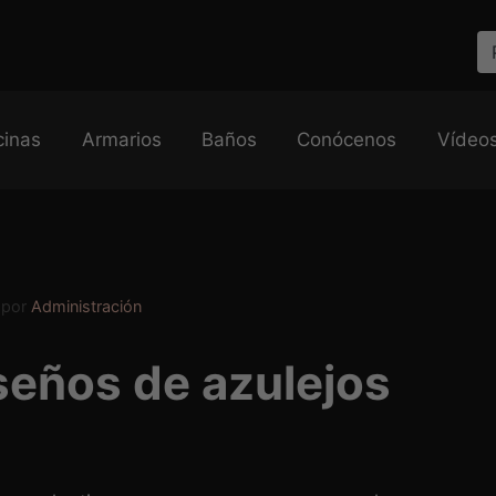
cinas
Armarios
Baños
Conócenos
Vídeo
por
Administración
iseños de azulejos